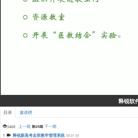
进
取
度
:
消
/
0%
静
音
释锐软
目录
邀请榜
上一期
下一期
3468
第2/5期
1
释锐新高考走班教学管理系统
00:01:00