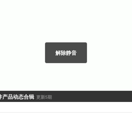
解除静音
加
载
完
毕
:
件产品动态合辑
0%
更新5期