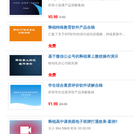
所有小选课产品讲解集锦
¥0.99
9.90
释锐特殊教育软件产品合辑
汇集了关于IEP软件的演示或培训视频，持续更新中...
免费
基于微信公众号的释锐掌上微校操作演示
移动化办公功能实操
免费
学生综合素质评价软件讲解合辑
所有学生综质评价产品讲解集锦
¥1.99
29.99
释锐高中课表跟电子班牌打通效果-案例1
大小 964.58KB 时长 00:00:09