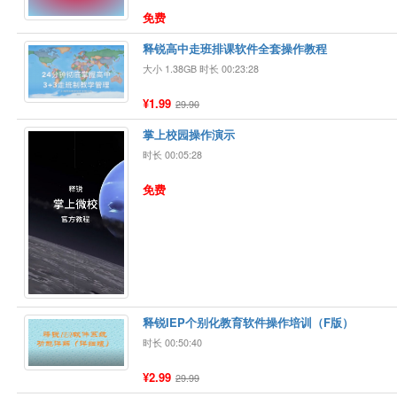
免费
释锐高中走班排课软件全套操作教程
大小 1.38GB 时长 00:23:28
¥1.99
29.90
掌上校园操作演示
时长 00:05:28
免费
释锐IEP个别化教育软件操作培训（F版）
时长 00:50:40
¥2.99
29.99