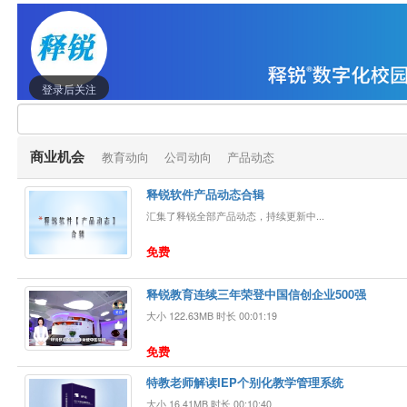
登录后关注
商业机会
教育动向
公司动向
产品动态
释锐软件产品动态合辑
汇集了释锐全部产品动态，持续更新中...
免费
释锐教育连续三年荣登中国信创企业500强
大小 122.63MB 时长 00:01:19
免费
特教老师解读IEP个别化教学管理系统
大小 16.41MB 时长 00:10:40