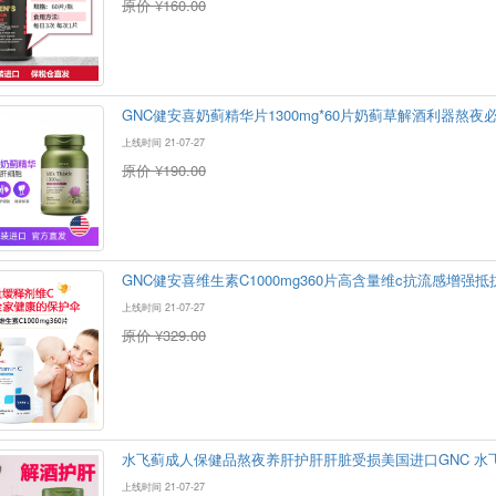
原价 ¥160.00
GNC健安喜奶蓟精华片1300mg*60片奶蓟草解酒利器熬夜
上线时间 21-07-27
原价 ¥190.00
GNC健安喜维生素C1000mg360片高含量维c抗流感增强
上线时间 21-07-27
原价 ¥329.00
水飞蓟成人保健品熬夜养肝护肝肝脏受损美国进口GNC 水飞蓟(护
上线时间 21-07-27