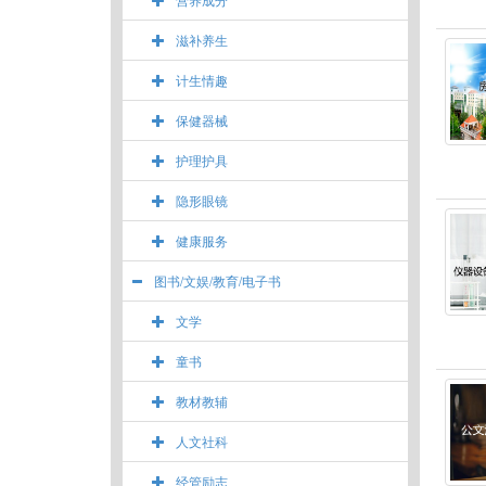
滋补养生
计生情趣
保健器械
护理护具
隐形眼镜
健康服务
图书/文娱/教育/电子书
文学
童书
教材教辅
人文社科
经管励志