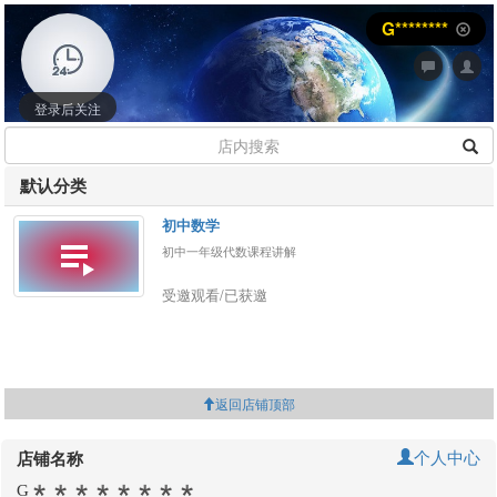
G********
登录后关注
默认分类
初中数学
初中一年级代数课程讲解
受邀观看/已获邀
返回店铺顶部
个人中心
店铺名称
G********