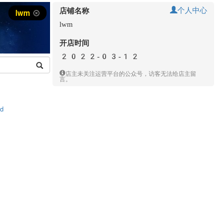
个人中心
店铺名称
lwm
lwm
开店时间
2022-03-12
店主未关注运营平台的公众号，访客无法给店主留
言。
td