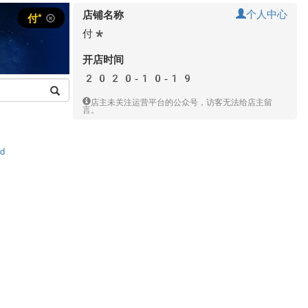
个人中心
店铺名称
付*
付*
开店时间
2020-10-19
店主未关注运营平台的公众号，访客无法给店主留
言。
td