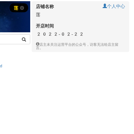
个人中心
店铺名称
莲
莲
开店时间
2022-02-22
店主未关注运营平台的公众号，访客无法给店主留
言。
td