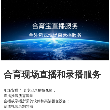
合育现场直播和录播服务
现场安排1名专业录播摄像师；

直播推流所需流量；

直播或录播所需的软件和高清摄像设备；

多路视频录制导播；
