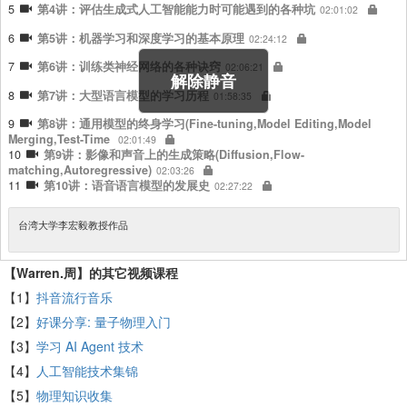
5
第4讲：评估生成式人工智能能力时可能遇到的各种坑
02:01:02
6
第5讲：机器学习和深度学习的基本原理
02:24:12
7
第6讲：训练类神经网络的各种诀窍
02:06:21
解除静音
8
第7讲：大型语言模型的学习历程
01:58:35
9
第8讲：通用模型的终身学习(Fine-tuning,Model Editing,Model
Merging,Test-Time
02:01:49
10
第9讲：影像和声音上的生成策略(Diffusion,Flow-
matching,Autoregressive)
02:03:26
11
第10讲：语音语言模型的发展史
02:27:22
台湾大学李宏毅教授作品
【Warren.周】的其它视频课程
【1】
抖音流行音乐
【2】
好课分享: 量子物理入门
【3】
学习 AI Agent 技术
【4】
人工智能技术集锦
【5】
物理知识收集