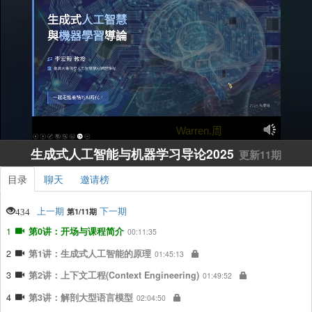
加
进
取
载
度
:
消
/
Warren.周
播
完
0%
静
放
毕
:
音
速
生成式人工智能与机器学习导论2025
0%
更新11期
度
目录
聊天
邀请榜
上一期
下一期
434
第1/11期
1
第0讲：开场与课程简介
00:11:35
2
第1讲：生成式人工智能的原理
01:45:13
3
第2讲：上下文工程(Context Engineering)
01:49:52
4
第3讲：解剖大型语言模型
02:04:50